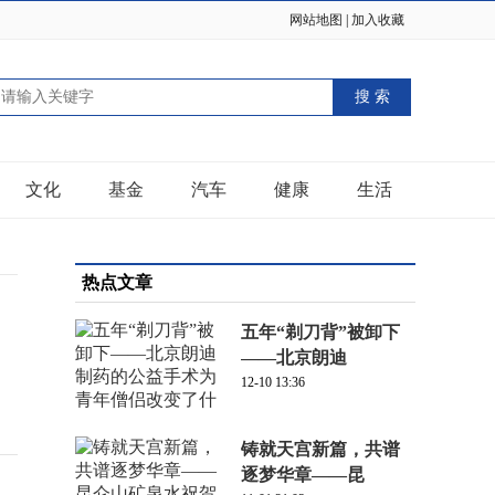
网站地图
|
加入收藏
文化
基金
汽车
健康
生活
热点文章
五年“剃刀背”被卸下
——北京朗迪
12-10 13:36
铸就天宫新篇，共谱
逐梦华章——昆