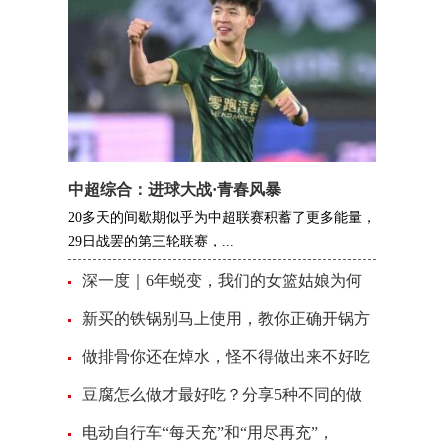
中超综合：进球大战·青春风暴
20多天的间歇期似乎为中超联赛积蓄了更多能量，
29日战罢的第三轮联赛，...
深一度｜6年蜕变，我们的女篮姑娘为何
新买的铁锅别马上使用，教你正确开锅方
做排骨你还在焯水，怪不得做出来不好吃
豆腐怎么做才最好吃？分享5种不同的做
电动自行车“每天充”和“用尽再充”，