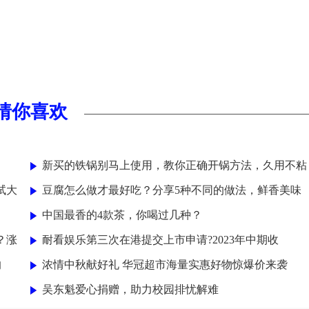
猜你喜欢
新买的铁锅别马上使用，教你正确开锅方法，久用不粘
试大
豆腐怎么做才最好吃？分享5种不同的做法，鲜香美味
中国最香的4款茶，你喝过几种？
？涨
耐看娱乐第三次在港提交上市申请?2023年中期收
的
浓情中秋献好礼 华冠超市海量实惠好物惊爆价来袭
吴东魁爱心捐赠，助力校园排忧解难