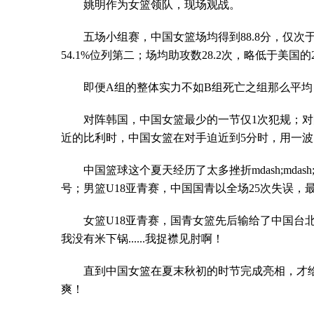
姚明作为女篮领队，现场观战。
五场小组赛，中国女篮场均得到88.8分，仅次于
54.1%位列第二；场均助攻数28.2次，略低于美国的
即便A组的整体实力不如B组死亡之组那么平均
对阵韩国，中国女篮最少的一节仅1次犯规；对
近的比利时，中国女篮在对手迫近到5分时，用一
中国篮球这个夏天经历了太多挫折mdash;md
号；男篮U18亚青赛，中国国青以全场25次失误，
女篮U18亚青赛，国青女篮先后输给了中国台
我没有米下锅......我捉襟见肘啊！
直到中国女篮在夏末秋初的时节完成亮相，才
爽！