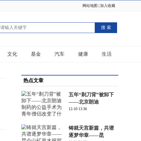
网站地图
|
加入收藏
文化
基金
汽车
健康
生活
热点文章
五年“剃刀背”被卸下
——北京朗迪
12-10 13:36
铸就天宫新篇，共谱
逐梦华章——昆