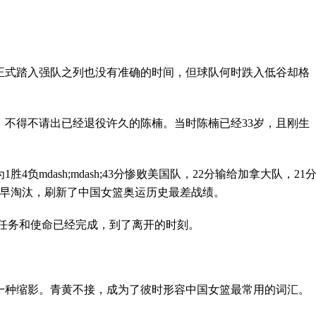
正式踏入强队之列也没有准确的时间，但球队何时跌入低谷却格
会，不得不请出已经退役许久的陈楠。当时陈楠已经33岁，且刚生
负mdash;mdash;43分惨败美国队，22分输给加拿大队，21
早早淘汰，刷新了中国女篮奥运历史最差战绩。
的任务和使命已经完成，到了离开的时刻。
一种缩影。青黄不接，成为了彼时形容中国女篮最常用的词汇。