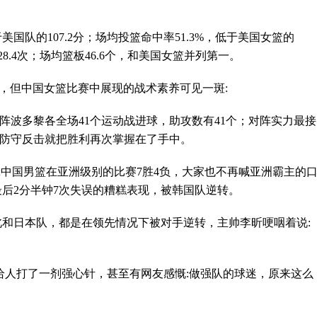
美国队的107.2分；场均投篮命中率51.3%，低于美国女篮的
28.4次；场均篮板46.6个，和美国女篮并列第一。
，但中国女篮比赛中展现的战术素养可见一斑:
阵波多黎各全场41个运动战进球，助攻数有41个；对阵实力最接
波防守反击就把胜利再次掌握在了手中。
ash;中国男篮在亚洲级别的比赛7胜4负，大家也不再喊亚洲霸主的
最后2分半钟7次失误的糟糕表现，被韩国队逆转。
北和日本队，都是在领先情况下被对手逆转，主帅李昕哽咽着说:
给人打了一剂强心针，甚至有网友感慨:做强队的球迷，原来这么