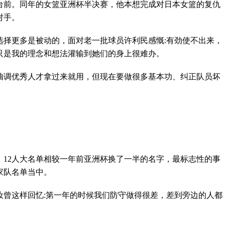
走到台前。同年的女篮亚洲杯半决赛，他本想完成对日本女篮的复仇
对手。
选择更多是被动的，面对老一批球员许利民感慨:有劲使不出来，
只是我的理念和想法灌输到她们的身上很难办。
抽调优秀人才拿过来就用，但现在要做很多基本功、纠正队员坏
围，12人大名单相较一年前亚洲杯换了一半的名字，最标志性的事
家队名单当中。
汝曾这样回忆:第一年的时候我们防守做得很差，差到旁边的人都