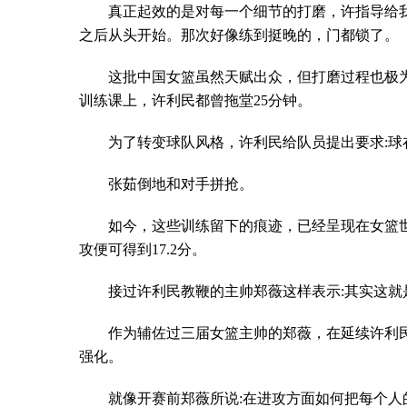
真正起效的是对每一个细节的打磨，许指导给
之后从头开始。那次好像练到挺晚的，门都锁了。
这批中国女篮虽然天赋出众，但打磨过程也极
训练课上，许利民都曾拖堂25分钟。
为了转变球队风格，许利民给队员提出要求:球
张茹倒地和对手拼抢。
如今，这些训练留下的痕迹，已经呈现在女篮世界杯
攻便可得到17.2分。
接过许利民教鞭的主帅郑薇这样表示:其实这
作为辅佐过三届女篮主帅的郑薇，在延续许利
强化。
就像开赛前郑薇所说:在进攻方面如何把每个